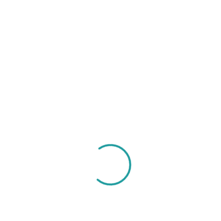
Cristal y Murano
CUENTAS CRISTAL – 4mm – CAFÉ
TRANSPARENTE