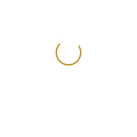
Ojo Turco Y Millefiori
Chaquira Checa
Nosotros
Ofrecemos todo tipo de herramienta e insumo para tu