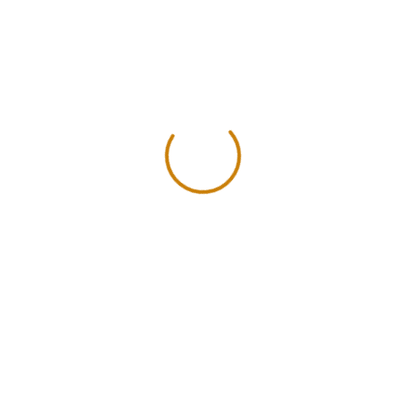
Ojo Turco Y Millefiori
Chaquira Checa
Nosotros
Ofrecemos todo tipo de herramienta e insumo para tu