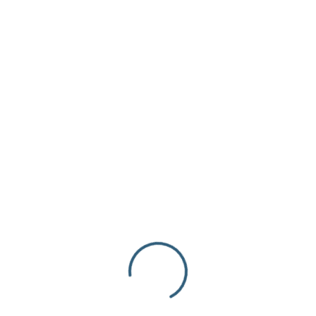
- Dijes Metálicos
DIJE NAVIDEÑO – RENO – 18x23x2 mm –
DORADO
$
0.25
inc. iva