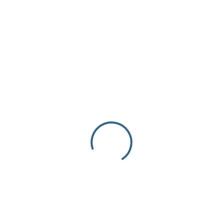
' NUEVOS PRODUCTOS
AGATA – 6mm – 038 – POR SARTA
$
3.00
inc. iva