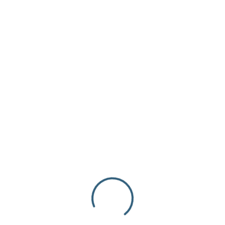
- Dijes Acero
SEPARADOR – ACERO – SAN BENITO – 8×2.8mm
– DORADO
$
1.20
inc. iva