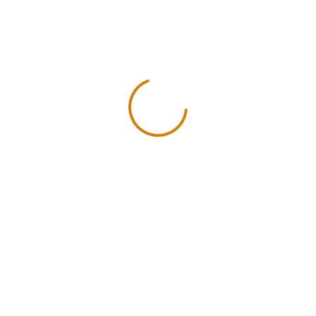
AÑAD
SKU:
ARG-
Category:
SHARE: