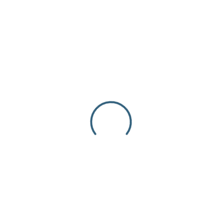
- Separadores Micro Pavé
SEPARADOR – MICRO PAVE – MANO –
PLATEADO – MULTICOLOR
$
5.20
inc. iva
Categorías Del Producto
Piedras Naturales