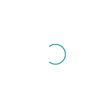
Cristal y Murano
CUENTAS CRISTAL – 4mm – BLANCO
$
0.80
inc. iva
Categorías Del Producto
Piedras Naturales
Cristal Y Murano