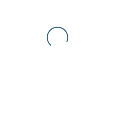
- Pompón
- Pompón
POMPÓN TRIÁNGULO –
POMPÓN TRIÁN
CAFÉ – 35x25mm
GRIS – 35x
$
0.70
$
0.70
inc. iva
inc.