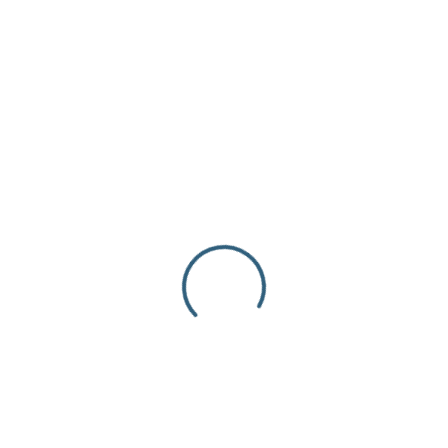
' NUEVOS PRODUCTOS
LAPISLAZULI FACETADA-4mm
$
8.50
inc. iva