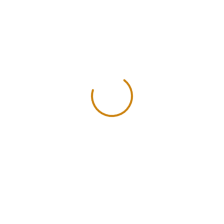
Productos Relacionados
- Dije Micro Pavé
' NUEVOS PROD
DIJE – MICRO PAVE –
DIJE – MICRO 
SANDIA – DORADO
COHETE – 26.
DORAD
$
2.50
inc. iva