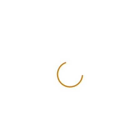
- Cuero Natural
- Cuero Natu
CUERO NATURAL
CUERO NAT
TRENZADO – 6mm –
TRENZADO – 
CAFÉ- x metro
CAFÉ – x m
$
5.00
$
4.00
inc. iva
inc.